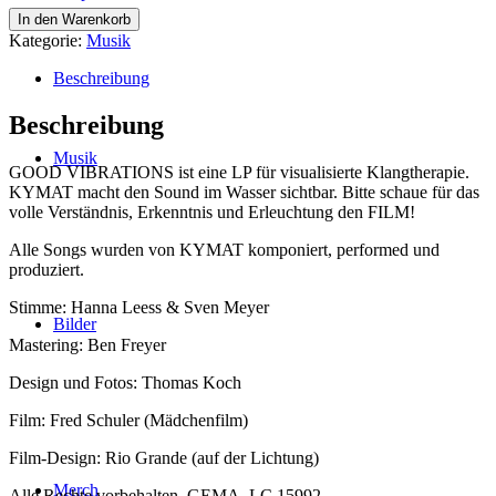
KYMAT
In den Warenkorb
GOOD
Kategorie:
Musik
VIBRATIONS
-
Beschreibung
Film
in
Beschreibung
4K
Menge
Musik
GOOD VIBRATIONS ist eine LP für visualisierte Klangtherapie.
KYMAT macht den Sound im Wasser sichtbar. Bitte schaue für das
volle Verständnis, Erkenntnis und Erleuchtung den FILM!
Alle Songs wurden von KYMAT komponiert, performed und
produziert.
Stimme: Hanna Leess & Sven Meyer
Bilder
Mastering: Ben Freyer
Design und Fotos: Thomas Koch
Film: Fred Schuler (Mädchenfilm)
Film-Design: Rio Grande (auf der Lichtung)
Merch
Alle Rechte vorbehalten, GEMA, LC 15992